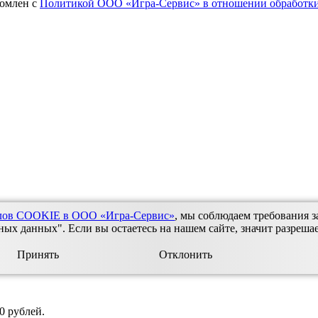
комлен с
Политикой ООО «Игра-Сервис» в отношении обработки
йлов COOKIE в ООО «Игра-Сервис»
, мы соблюдаем требования з
х данных". Если вы остаетесь на нашем сайте, значит разреша
Принять
Отклонить
во, Балахта
Ульяновск
Шарыпово
Березовка, Зыково
Бородино
З
 рублей.