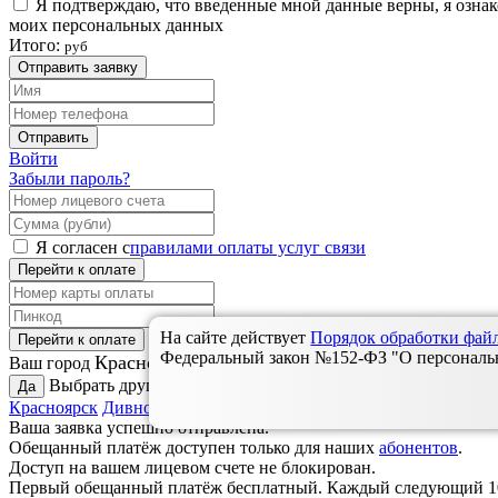
Я подтверждаю, что введенные мной данные верны, я озна
моих персональных данных
Итого:
руб
Отправить заявку
Отправить
Войти
Забыли пароль?
Я согласен с
правилами оплаты услуг связи
Перейти к оплате
На сайте действует
Порядок обработки фа
Перейти к оплате
Федеральный закон №152-ФЗ "О персональны
Красноярск?
Ваш город
Выбрать другой:
Да
Красноярск
Дивногорск
Зеленогорск
Назарово
Ужур, Новосело
Ваша заявка успешно отправлена.
Обещанный платёж доступен только для наших
абонентов
.
Доступ на вашем лицевом счете не блокирован.
Первый обещанный платёж бесплатный. Каждый следующий 10