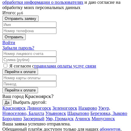
обработки информации о пользователях
и даю согласие на
обработку моих персональных данных
Итого:
руб
Отправить заявку
Отправить
Войти
Забыли пароль?
Я согласен с
правилами оплаты услуг связи
Перейти к оплате
Перейти к оплате
Красноярск?
Ваш город
Выбрать другой:
Да
Красноярск
Дивногорск
Зеленогорск
Назарово
Ужур,
Новоселово, Балахта
Ульяновск
Шарыпово
Березовка, Зыково
Бородино
Заозерный
Уяр, Громадск
Ачинск
Минусинск
Ваша заявка успешно отправлена.
Обещанный платёж доступен только для наших
абонентов
.