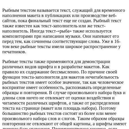
Рыбным текстом называется текст, служащий для временного
наполнения макета в публикациях или производстве веб-
сайтов, пока финальный текст еще не создан. Рыбный текст
также известен как текст-заполнитель или же текст-
наполнитель. Иногда текст-«рыба» также используется
композиторами при написании музыки. Они напевают его
перед тем, как сочинены соответствующие слова. Уже в 16-
том веке рыбные тексты имели широкое распространение у
печатников.
Рыбные тексты также применяются для демонстрации
различных видов шрифта и в разработке макетов. Как
правило их содержание бессмысленно. По причине своей
функции текста-заполнителя для макетов нечитабельность
рыбных текстов имеет особое значение, так как человеческое
восприятие имеет особенность, распознавать определенные
образцы и повторения. В случае произвольного набора букв и
длины слов ничто не отвлекает от оценки воздействия и
читаемости различных шрифтов, а также от распределения
текста на странице (макет или площадь набора). Поэтому
большинство рыбных текстов состоят из более или менее
произвольного набора слов и слогов. Таким образом образцы
повторения не отвлекают от общей картины, а шрифты имеют
лучшую базу сравнения. Преимущественно конечно, если