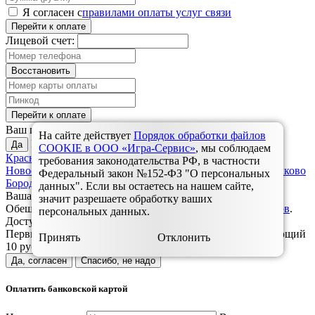
Я согласен с
правилами оплаты услуг связи
Перейти к оплате
Лицевой счет:
Восстановить
Перейти к оплате
Красноярск?
Ваш город
На сайте действует
Порядок обработки файлов
Выбрать другой:
Да
COOKIE в ООО «Игра-Сервис»
, мы соблюдаем
Красноярск
Дивногорск
Зеленогорск
Назарово
Ужур,
требования законодательства РФ, в частности
Новоселово, Балахта
Ульяновск
Шарыпово
Березовка, Зыково
Федеральный закон №152-ФЗ "О персональных
Бородино
Заозерный
Уяр, Громадск
Ачинск
Минусинск
данных". Если вы остаетесь на нашем сайте,
Ваша заявка успешно отправлена.
значит разрешаете обработку ваших
Обещанный платёж доступен только для наших
абонентов
.
персональных данных.
Доступ на вашем лицевом счете не блокирован.
Первый обещанный платёж бесплатный. Каждый следующий
Принять
Отклонить
10 рублей.
Да, согласен
Спасибо, не надо
Оплатить банковской картой