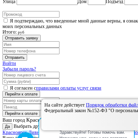
Улица
Дом
Подъезд
Я подтверждаю, что введенные мной данные верны, я озна
моих персональных данных
Итого:
руб
Отправить заявку
Отправить
Войти
Забыли пароль?
Я согласен с
правилами оплаты услуг связи
Перейти к оплате
На сайте действует
Порядок обработки фа
Федеральный закон №152-ФЗ "О персональны
Перейти к оплате
Красноярск?
Ваш город
Онлайн-консультант
Выбрать другой:
Да
Здравствуйте! Готовы помочь вам.
Красноярск
Дивногорск
Зеленогорск
Назарово
Ужур, Новосело
Напишите нам, если у вас появятся
Ваша заявка успешно отправлена.