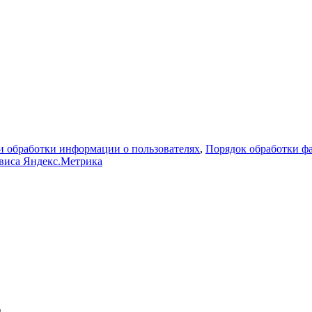
 обработки информации о пользователях
,
Порядок обработки 
рвиса Яндекс.Метрика