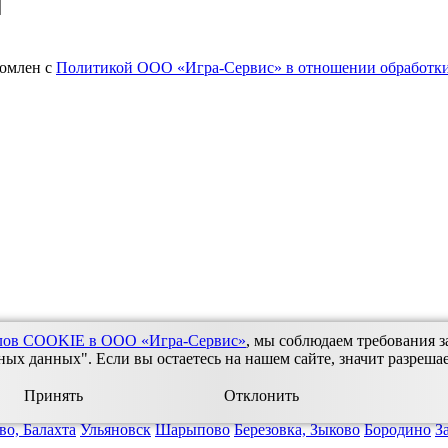
комлен с
Политикой ООО «Игра-Сервис» в отношении обработки
йлов COOKIE в ООО «Игра-Сервис»
, мы соблюдаем требования з
х данных". Если вы остаетесь на нашем сайте, значит разреша
Принять
Отклонить
во, Балахта
Ульяновск
Шарыпово
Березовка, Зыково
Бородино
З