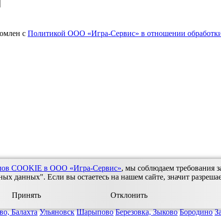
комлен с
Политикой ООО «Игра-Сервис» в отношении обработки
йлов COOKIE в ООО «Игра-Сервис»
, мы соблюдаем требования з
х данных". Если вы остаетесь на нашем сайте, значит разреша
Принять
Отклонить
во, Балахта
Ульяновск
Шарыпово
Березовка, Зыково
Бородино
З