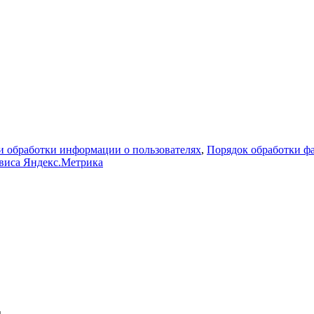
 обработки информации о пользователях
,
Порядок обработки 
рвиса Яндекс.Метрика