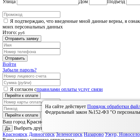
Улица
Дом
Подъезд
Я подтверждаю, что введенные мной данные верны, я озна
моих персональных данных
Итого:
руб
Отправить заявку
Отправить
Войти
Забыли пароль?
Я согласен с
правилами оплаты услуг связи
Перейти к оплате
На сайте действует
Порядок обработки фа
Федеральный закон №152-ФЗ "О персональны
Перейти к оплате
Красноярск?
Ваш город
Выбрать другой:
Да
Красноярск
Дивногорск
Зеленогорск
Назарово
Ужур, Новосело
Ваша заявка успешно отправлена.