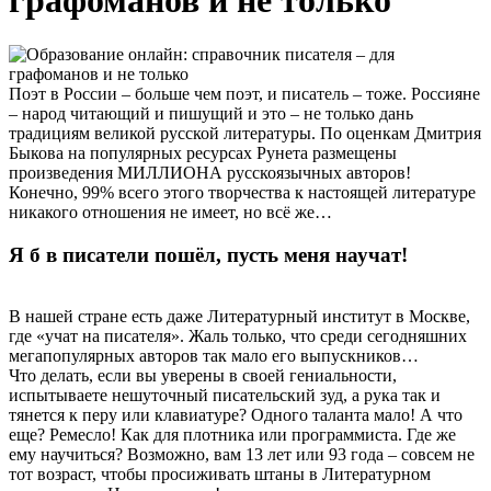
графоманов и не только
Поэт в России – больше чем поэт, и писатель – тоже. Россияне
– народ читающий и пишущий и это – не только дань
традициям великой русской литературы. По оценкам Дмитрия
Быкова на популярных ресурсах Рунета размещены
произведения МИЛЛИОНА русскоязычных авторов!
Конечно, 99% всего этого творчества к настоящей литературе
никакого отношения не имеет, но всё же…
Я б в писатели пошёл, пусть меня научат!
В нашей стране есть даже Литературный институт в Москве,
где «учат на писателя». Жаль только, что среди сегодняшних
мегапопулярных авторов так мало его выпускников…
Что делать, если вы уверены в своей гениальности,
испытываете нешуточный писательский зуд, а рука так и
тянется к перу или клавиатуре? Одного таланта мало! А что
еще? Ремесло! Как для плотника или программиста. Где же
ему научиться? Возможно, вам 13 лет или 93 года – совсем не
тот возраст, чтобы просиживать штаны в Литературном