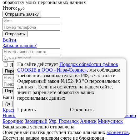
обработку моих персональных данных
Итого:
руб
Отправить заявку
Отправить
Войти
Забыли пароль?
На сайте действует
Порядок обработки файлов
Я согласен с
правилами оплаты услуг связи
COOKIE в ООО «Игра-Сервис»
, мы соблюдаем
Перейти к оплате
требования законодательства РФ, в частности
Федеральный закон №152-ФЗ "О персональных
данных". Если вы остаетесь на нашем сайте,
Перейти к оплате
значит разрешаете обработку ваших
Красноярск?
Ваш город
персональных данных.
Выбрать другой:
Да
Принять
Отклонить
Красноярск
Дивногорск
Зеленогорск
Назарово
Ужур,
Новоселово, Балахта
Ульяновск
Шарыпово
Березовка, Зыково
Бородино
Заозерный
Уяр, Громадск
Ачинск
Минусинск
Ваша заявка успешно отправлена.
Обещанный платёж доступен только для наших
абонентов
.
Доступ на вашем лицевом счете не блокирован.