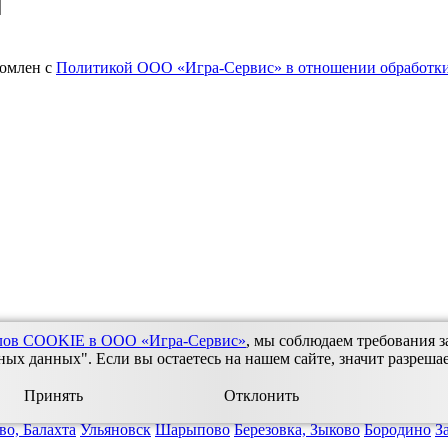
комлен с
Политикой ООО «Игра-Сервис» в отношении обработки
йлов COOKIE в ООО «Игра-Сервис»
, мы соблюдаем требования з
х данных". Если вы остаетесь на нашем сайте, значит разреша
Принять
Отклонить
во, Балахта
Ульяновск
Шарыпово
Березовка, Зыково
Бородино
З