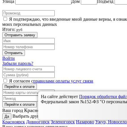
Улица
Дом
Подъезд
Я подтверждаю, что введенные мной данные верны, я озна
моих персональных данных
Итого:
руб
Отправить заявку
Отправить
Войти
Забыли пароль?
Я согласен с
правилами оплаты услуг связи
Перейти к оплате
На сайте действует
Порядок обработки фа
Федеральный закон №152-ФЗ "О персональны
Перейти к оплате
Красноярск?
Ваш город
Выбрать другой:
Да
Красноярск
Дивногорск
Зеленогорск
Назарово
Ужур, Новосело
Ваша заявка успешно отправлена.