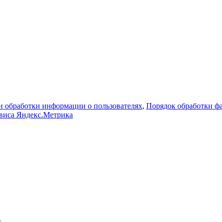
 обработки информации о пользователях
,
Порядок обработки 
рвиса Яндекс.Метрика