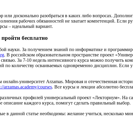
р или досконально разобраться в каких либо вопросах. Дополнит
ыполнения рабочих обязанностей не хватает компетенций. Если
урсы – идеальный вариант.
 пройти бесплатно
ой науки. За получением знаний по информатике и программир
org
. В российском образовательном пространстве проект «Униве
й связью. За 7-10 недель интенсивного курса можно получить ко
ий по количеству осваиваемых одновременно дисциплин. Если у 
 онлайн-университет Arzamas. Мировая и отечественная история
s://arzamas.academy/courses
. Все курсы и лекции абсолютно беспл
ов различных профилей универсальный проект «Лекториум». На с
е описание каждого курса, помогут сделать правильный выбор.
ые в данной статье необходимы: желание учиться, несколько ми