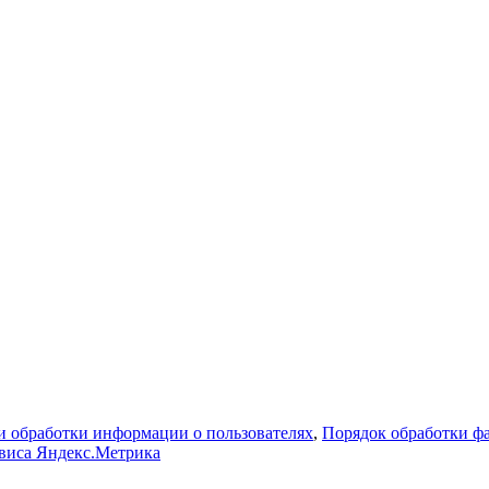
 обработки информации о пользователях
,
Порядок обработки 
рвиса Яндекс.Метрика