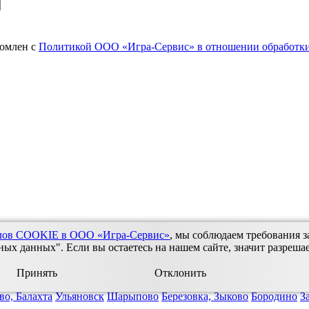
комлен с
Политикой ООО «Игра-Сервис» в отношении обработки
йлов COOKIE в ООО «Игра-Сервис»
, мы соблюдаем требования з
х данных". Если вы остаетесь на нашем сайте, значит разреша
Принять
Отклонить
во, Балахта
Ульяновск
Шарыпово
Березовка, Зыково
Бородино
З