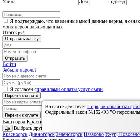
Улица
Дом
Подъезд
Я подтверждаю, что введенные мной данные верны, я озна
моих персональных данных
Итого:
руб
Отправить заявку
Отправить
Войти
Забыли пароль?
Я согласен с
правилами оплаты услуг связи
Перейти к оплате
На сайте действует
Порядок обработки фа
Федеральный закон №152-ФЗ "О персональны
Перейти к оплате
Красноярск?
Ваш город
Выбрать другой:
Да
Красноярск
Дивногорск
Зеленогорск
Назарово
Ужур, Новосело
Ваша заявка успешно отправлена.