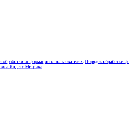
 обработки информации о пользователях
,
Порядок обработки 
рвиса Яндекс.Метрика