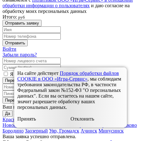
обработки информации о пользователях
и даю согласие на
обработку моих персональных данных
Итого:
руб
Отправить заявку
Отправить
Войти
Забыли пароль?
На сайте действует
Порядок обработки файлов
Я согласен с
правилами оплаты услуг связи
COOKIE в ООО «Игра-Сервис»
, мы соблюдаем
Перейти к оплате
требования законодательства РФ, в частности
Федеральный закон №152-ФЗ "О персональных
данных". Если вы остаетесь на нашем сайте,
Перейти к оплате
значит разрешаете обработку ваших
Красноярск?
Ваш город
персональных данных.
Выбрать другой:
Да
Принять
Отклонить
Красноярск
Дивногорск
Зеленогорск
Назарово
Ужур,
Новоселово, Балахта
Ульяновск
Шарыпово
Березовка, Зыково
Бородино
Заозерный
Уяр, Громадск
Ачинск
Минусинск
Ваша заявка успешно отправлена.