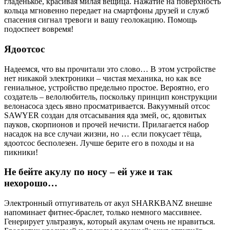
гладенькое, красивая милая вещица. Нажатие на поверхность
кольца мгновенно передает на смартфоны друзей и служб
спасения сигнал тревоги и вашу геолокацию. Помощь
подоспеет вовремя!
Ядоотсос
Надеемся, что вы прочитали это слово… В этом устройстве
нет никакой электроники – чистая механика, но как все
гениальное, устройство предельно простое. Вероятно, его
создатель – велолюбитель, поскольку принцип конструкции
велонасоса здесь явно просматривается. Вакуумный отсос
SAWYER создан для отсасывания яда змей, ос, ядовитых
пауков, скорпионов и прочей нечисти. Прилагается набор
насадок на все случаи жизни, но … если покусает тёща,
ядоотсос бесполезен. Лучше берите его в походы и на
пикники!
Не бейте акулу по носу – ей уже и так
нехорошо…
Электронный отпугиватель от акул SHARKBANZ внешне
напоминает фитнес-браслет, только немного массивнее.
Генерирует ультразвук, который акулам очень не нравиться.