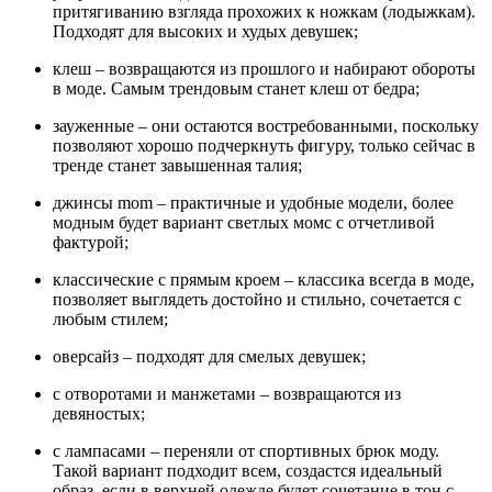
притягиванию взгляда прохожих к ножкам (лодыжкам).
Подходят для высоких и худых девушек;
клеш – возвращаются из прошлого и набирают обороты
в моде. Самым трендовым станет клеш от бедра;
зауженные – они остаются востребованными, поскольку
позволяют хорошо подчеркнуть фигуру, только сейчас в
тренде станет завышенная талия;
джинсы mom – практичные и удобные модели, более
модным будет вариант светлых момс с отчетливой
фактурой;
классические с прямым кроем – классика всегда в моде,
позволяет выглядеть достойно и стильно, сочетается с
любым стилем;
оверсайз – подходят для смелых девушек;
с отворотами и манжетами – возвращаются из
девяностых;
с лампасами – переняли от спортивных брюк моду.
Такой вариант подходит всем, создастся идеальный
образ, если в верхней одежде будет сочетание в тон с