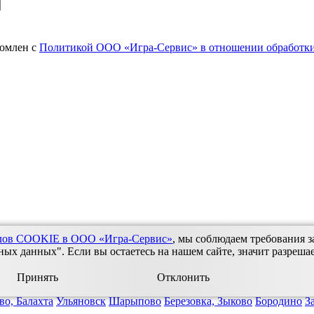
комлен с
Политикой ООО «Игра-Сервис» в отношении обработки
йлов COOKIE в ООО «Игра-Сервис»
, мы соблюдаем требования з
х данных". Если вы остаетесь на нашем сайте, значит разреша
Принять
Отклонить
во, Балахта
Ульяновск
Шарыпово
Березовка, Зыково
Бородино
З