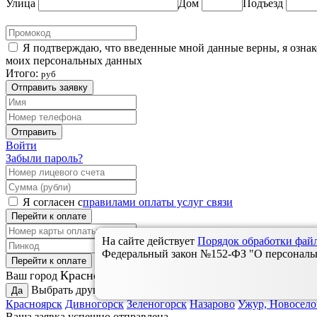
Улица
Дом
Подъезд
Я подтверждаю, что введенные мной данные верны, я озна
моих персональных данных
Итого:
руб
Отправить заявку
Отправить
Войти
Забыли пароль?
Я согласен с
правилами оплаты услуг связи
Перейти к оплате
На сайте действует
Порядок обработки фа
Федеральный закон №152-ФЗ "О персональны
Перейти к оплате
Красноярск?
Ваш город
Выбрать другой:
Да
Красноярск
Дивногорск
Зеленогорск
Назарово
Ужур, Новосело
Ваша заявка успешно отправлена.