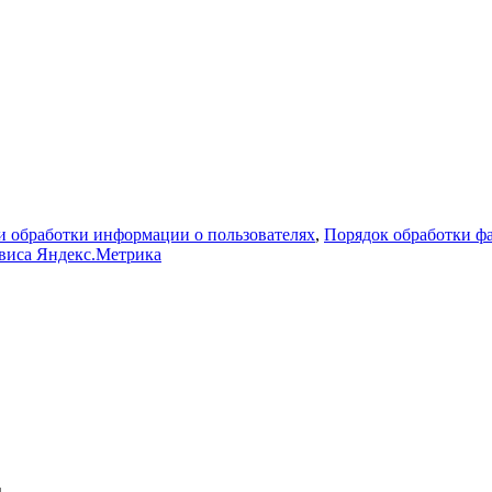
 обработки информации о пользователях
,
Порядок обработки 
рвиса Яндекс.Метрика