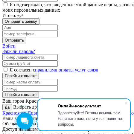
Я подтверждаю, что введенные мной данные верны, я озна
моих персональных данных
Итого:
руб
Отправить заявку
Отправить
Войти
Забыли пароль?
Я согласен с
правилами оплаты услуг связи
Перейти к оплате
Перейти к оплате
Красноярск?
Ваш город
Онлайн-консультант
Выбрать другой:
Да
Здравствуйте! Готовы помочь вам.
Красноярск
Дивногорск
Зеленогорск
Назарово
Ужур, Новосело
Напишите нам, если у вас появятся
Ваша заявка успешно отправлена.
вопросы.
Обещанный платёж доступен только для наших
абонентов
.
Доступ на вашем лицевом счете не блокирован.