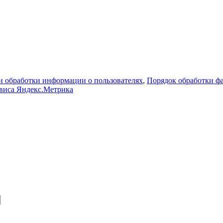
 обработки информации о пользователях
,
Порядок обработки 
рвиса Яндекс.Метрика