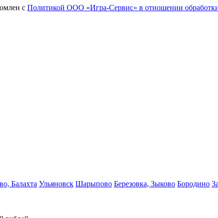
комлен с
Политикой ООО «Игра-Сервис» в отношении обработки
во, Балахта
Ульяновск
Шарыпово
Березовка, Зыково
Бородино
З