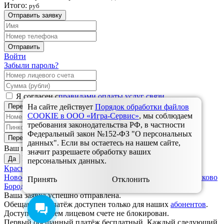
Итого:
руб
Отправить заявку
Отправить
Войти
Забыли пароль?
Я согласен с
правилами оплаты услуг связи
Перейти к оплате
На сайте действует
Порядок обработки файлов
COOKIE в ООО «Игра-Сервис»
, мы соблюдаем
требования законодательства РФ, в частности
Федеральный закон №152-ФЗ "О персональных
Онлайн-консультант
Перейти к оплате
данных". Если вы остаетесь на нашем сайте,
Красноярск?
Ваш город
Здравствуйте! Готовы помочь
значит разрешаете обработку ваших
Выбрать другой:
Да
вам. Напишите нам, если у
персональных данных.
Красноярск
Дивногорск
Зеленогорск
Назарово
Ужур,
вас появятся вопросы.
Новоселово, Балахта
Ульяновск
Шарыпово
Березовка, Зыково
Принять
Отклонить
Бородино
Заозерный
Уяр, Громадск
Ачинск
Минусинск
Ваша заявка успешно отправлена.
Обещанный платёж доступен только для наших
абонентов
.
Доступ на вашем лицевом счете не блокирован.
Первый обещанный платёж бесплатный. Каждый следующий