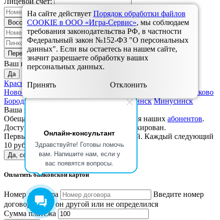
Лицевой счет:
На сайте действует
Порядок обработки файлов
COOKIE в ООО «Игра-Сервис»
, мы соблюдаем
Восстановить
требования законодательства РФ, в частности
Федеральный закон №152-ФЗ "О персональных
данных". Если вы остаетесь на нашем сайте,
Перейти к оплате
значит разрешаете обработку ваших
Красноярск?
Ваш город
персональных данных.
Выбрать другой:
Да
Красноярск
Дивногорск
Зеленогорск
Назарово
Ужур,
Принять
Отклонить
Новоселово, Балахта
Ульяновск
Шарыпово
Березовка, Зыково
Бородино
Заозерный
Уяр, Громадск
Ачинск
Минусинск
Ваша заявка успешно отправлена.
Обещанный платёж доступен только для наших
абонентов
.
Доступ на вашем лицевом счете не блокирован.
Онлайн-консультант
Первый обещанный платёж бесплатный. Каждый следующий
Здравствуйте! Готовы помочь
10 рублей.
вам. Напишите нам, если у
Да, согласен
Спасибо, не надо
вас появятся вопросы.
Оплатить банковской картой
Номер договора
Введите номер
договора, если он другой или не определился
Сумма платежа