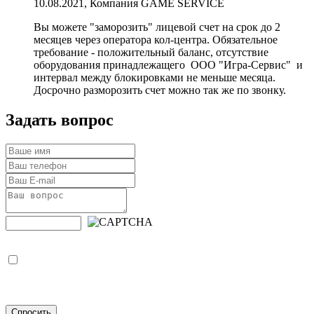
10.08.2021, Компания GAME SERVICE
Вы можете "заморозить" лицевой счет на срок до 2
месяцев через оператора кол-центра. Обязательное
требование - положительный баланс, отсутствие
оборудования принадлежащего ООО "Игра-Сервис" и
интервал между блокировками не меньше месяца.
Досрочно разморозить счет можно так же по звонку.
Задать вопрос
Я подтверждаю, что введенные мной данные верны, я
ознакомлен с
Положением о порядке обработки, хранения и
защиты персональных данных пользователей
и даю согласие
на обработку моих персональных данных