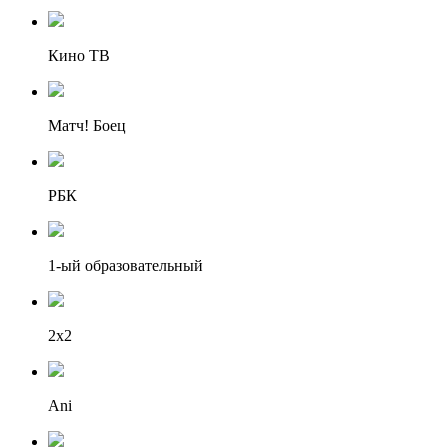
Кино ТВ
Матч! Боец
РБК
1-ый образовательный
2х2
Ani