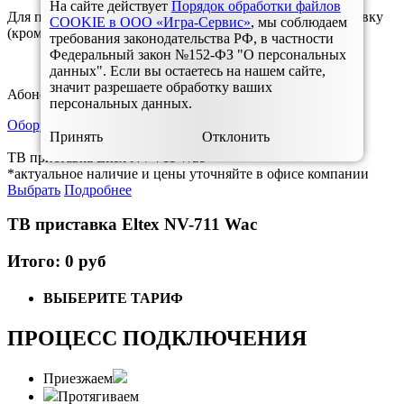
На сайте действует
Порядок обработки файлов
Для подключения услуги необходимо приобрести приставку
COOKIE в ООО «Игра-Сервис»
, мы соблюдаем
(кроме телевизоров Смарт-ТВ)
требования законодательства РФ, в частности
Федеральный закон №152-ФЗ "О персональных
данных". Если вы остаетесь на нашем сайте,
значит разрешаете обработку ваших
Абонентская плата списывается посуточно
персональных данных.
Оборудование
Принять
Отклонить
ТВ приставка Eltex NV-711 Wac
*актуальное наличие и цены уточняйте в офисе компании
Выбрать
Подробнее
ТВ приставка Eltex NV-711 Wac
Итого: 0 руб
ВЫБЕРИТЕ ТАРИФ
ПРОЦЕСС ПОДКЛЮЧЕНИЯ
Приезжаем
Протягиваем