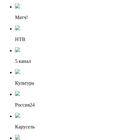
Матч!
НТВ
5 канал
Культура
Россия24
Карусель