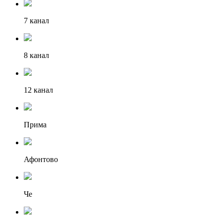
7 канал
8 канал
12 канал
Прима
Афонтово
Че