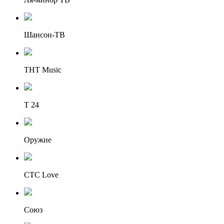
Шансон-ТВ
ТНТ Music
Т 24
Оружие
СТС Love
Союз