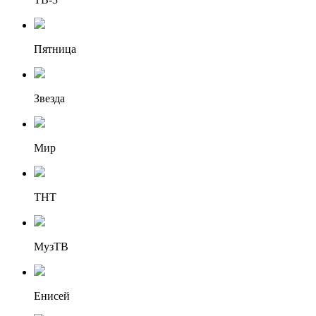
Пятница
Звезда
Мир
ТНТ
МузТВ
Енисей