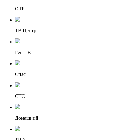
ОТР
ТВ Центр
Рен-ТВ
Спас
СТС
Домашний
ТВ-3