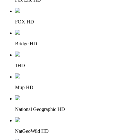
FOX HD
Bridge HD
1HD
Мир HD
National Geographic HD
NatGeoWild HD